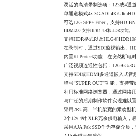
灵活的高清录制选项：123或4通道
单通道模式4x 3G-SDI 4K/Ultr
可选12G SFP+ Fiber，支持HD-B
HDMI2.0 支持HFR4:4:4和HDR功能。
支持HDR格式以及HLG和HDR1
在录制时，通过SDI监视输出、H
内置Ki Protect功能，在突然
广泛视频连通性包括：12G/6G/3G-
支持SDI或HDMI多通道嵌入式音
增强“SUPER OUT”功能，
利用标准网络浏览器，通过网络
与广泛的后期制作软件实现难以
采用2RU高、半机架宽的紧凑型
2个12v 4针 XLR冗余供电输入
采用AJA Pak SSD作为存储介
AJA全球三年质保。