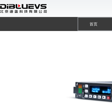
跳
至
内
容
首页