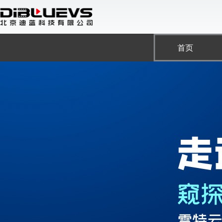
跳
至
内
容
首页