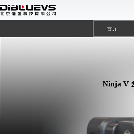
跳
至
内
容
首页
Ninja V