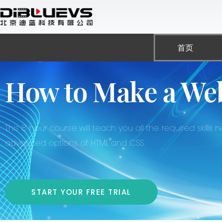
跳
至
内
容
首页
How to Make a Web
This 8 hour course will teach you all the required skil
advanced options of HTML and CSS.
START YOUR FREE TRIAL