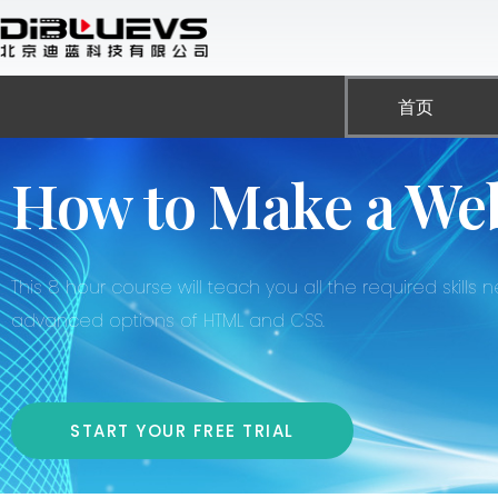
跳
至
内
容
首页
How to Make a Web
This 8 hour course will teach you all the required skil
advanced options of HTML and CSS.
START YOUR FREE TRIAL