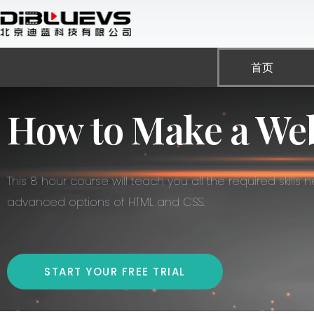
跳
至
内
容
首页
How to Make a Web
This 8 hour course will teach you all the required skil
advanced options of HTML and CSS.
START YOUR FREE TRIAL