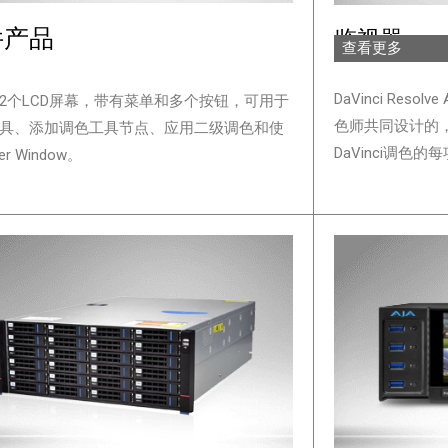
件产品
监视器
查看更多
更多
DaVinci Reso
2个LCD屏幕，带有菜单和多个按钮，可用于
色师共同设计的
具、添加调色工具节点、应用二级调色和使
DaVinci调色的
r Window。