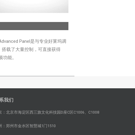
机
lve Advanced Panel是与专业好莱坞调
，搭载了大量控制，可直接获得
每项功能。
系我们
京：北京市海淀区西三旗文化科技园D座C区C1006、C1008
州：郑州市金水区智慧城1门1510