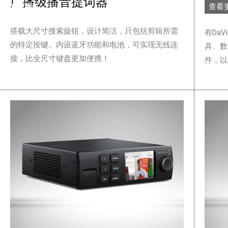
广
广播级播音提词器
查看
查看更多
搭载大尺寸搜索旋钮，设计简洁，只包括剪辑所需
有DaV
的特定按键。内设蓝牙功能和电池，可实现无线连
具、数十
接，比全尺寸键盘更加便携！
件，以