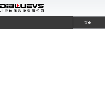
跳
至
内
容
首页
单产品中心
Blackmagic Design已快速成长为一家世界领先的视频
创立者们在后期制作和工程研发领域有多年的工作经历。凭借在高端