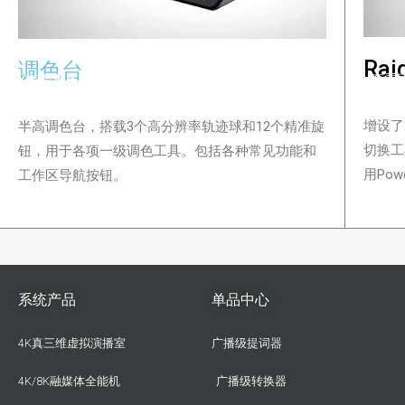
Ra
调色台
查看
查看更多
增设了
半高调色台，搭载3个高分辨率轨迹球和12个精准旋
切换工
钮，用于各项一级调色工具。包括各种常见功能和
用Powe
工作区导航按钮。
系统产品
单品中心
4K真三维虚拟演播室
广播级提词器
4K/8K融媒体全能机
广播级转换器