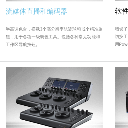
软
流媒体直播和编码器
查看
查看更多
增设了
半高调色台，搭载3个高分辨率轨迹球和12个精准旋
切换工
钮，用于各项一级调色工具。包括各种常见功能和
用Powe
工作区导航按钮。