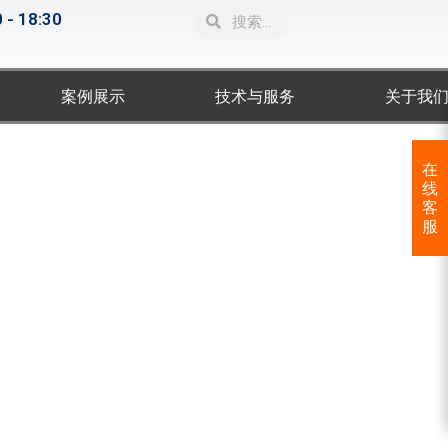
Search
Search
 - 18:30
案例展示
技术与服务
关于我
在
线
客
服
把广电行业转变成一个真正的创意行业。
kmagic踏上了改变行业之路。