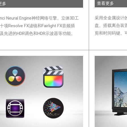
播级转换器
采集和输出
查看更多
更多
采用全金属设计的
inci Neural Engine神经网络引擎、立体3D工
盘。搭载离合装
项Resolve FX滤镜和Fairlight FX音频插
剪和时间码键。
及先进的HDR调色和HDR示波器等功能。