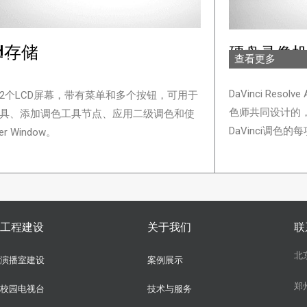
id存储
硬盘录像
查看更多
更多
DaVinci Reso
2个LCD屏幕，带有菜单和多个按钮，可用于
色师共同设计的
具、添加调色工具节点、应用二级调色和使
DaVinci调色的
r Window。
工程建设
关于我们
联
北
演播室建设
案例展示
郑
校园电视台
技术与服务