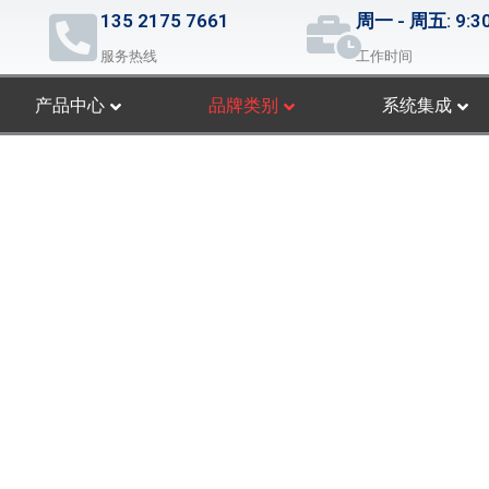
135 2175 7661
周一 - 周五: 9:30
服务热线
工作时间
产品中心
品牌类别
系统集成
技术革新公司和制造商。这一成功得益于我们朴素而又令人振奋的理念 – 
胶转磁、电影和后期方面的丰富经验，以及对完美的执着追求，Blac