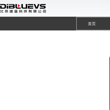
跳
至
内
容
首页