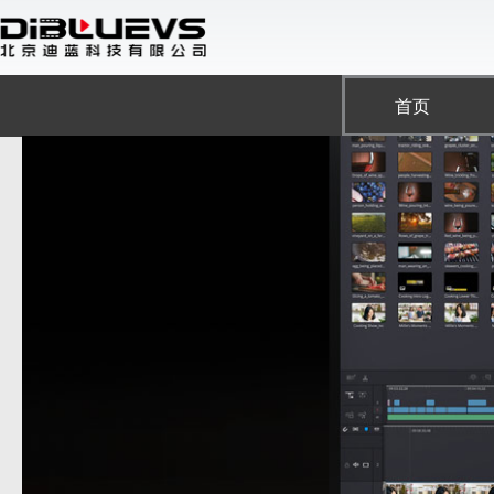
跳
至
内
容
首页