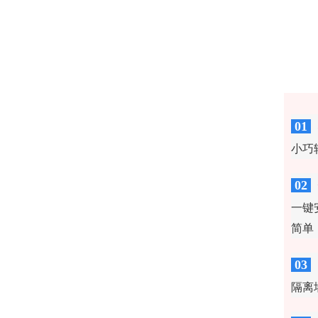
技
01
小巧
02
一键
简单
03
隔离