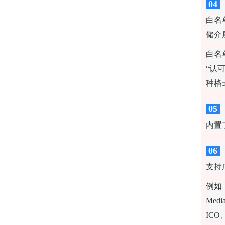
04
白名
储介
白名
“认
种格
05
内置
06
支持
例如：
Med
ICO