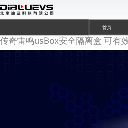
跳
至
内
容
首页
传奇雷鸣usBox安全隔离盒 可