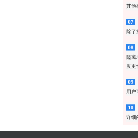
其他
07
除了
08
隔离
度更
09
用户
10
详细