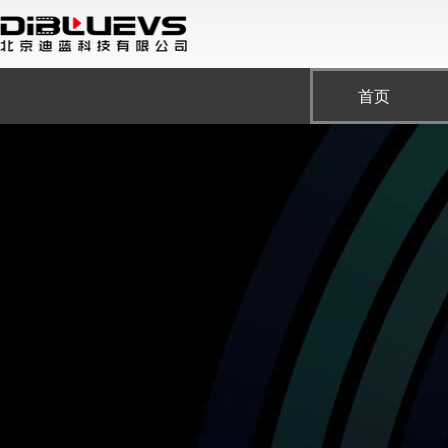
跳
至
内
容
首页