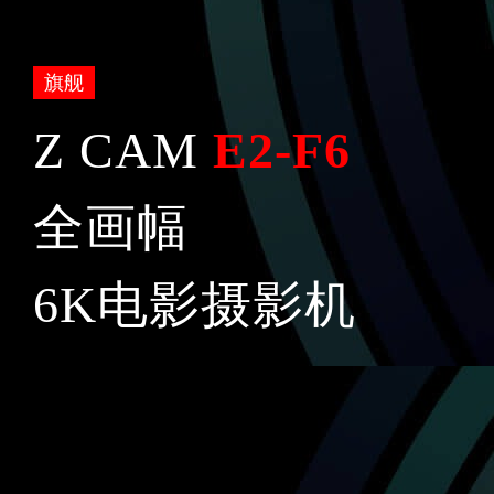
旗舰
Z CAM
E2-F6
全画幅
6K电影摄影机