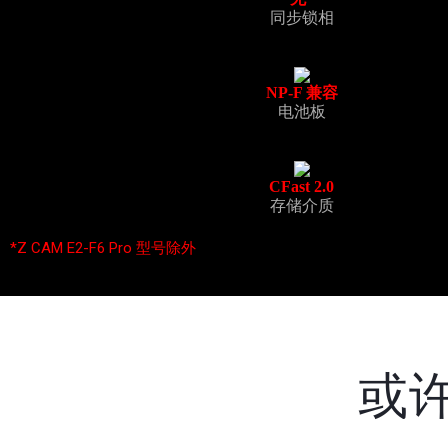
同步锁相
NP-F 兼容
电池板
CFast 2.0
存储介质
*Z CAM E2-F6 Pro 型号除外
或