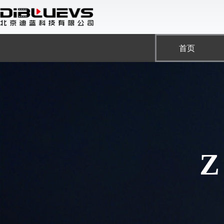
跳
至
内
容
首页
Z