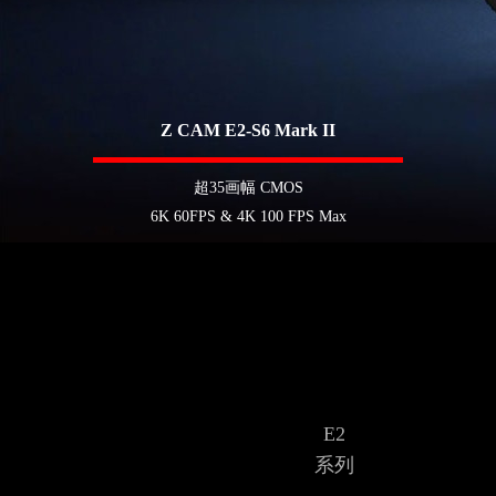
Z CAM E2-S6 Mark II
超35画幅 CMOS
6K 60FPS & 4K 100 FPS Max
E2
系列