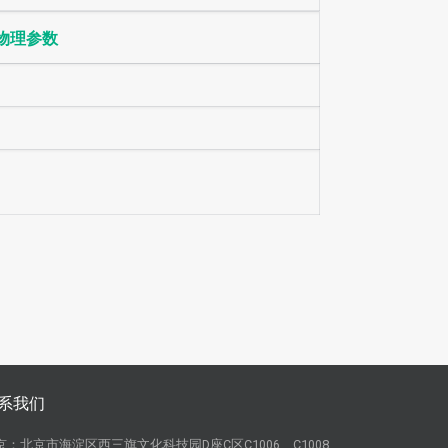
物理参数
系我们
京：北京市海淀区西三旗文化科技园D座C区C1006、C1008