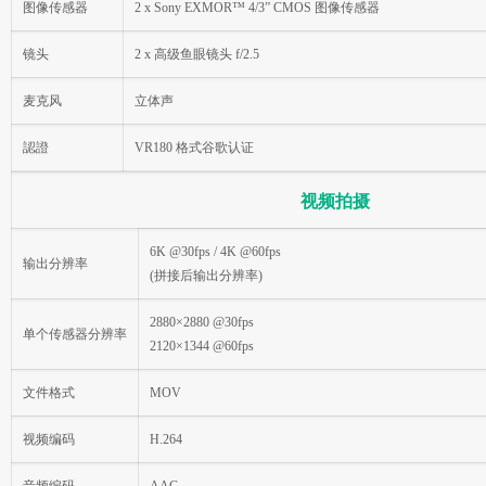
图像传感器
2 x Sony EXMOR™ 4/3” CMOS 图像传感器
镜头
2 x 高级鱼眼镜头 f/2.5
麦克风
立体声
認證
VR180 格式谷歌认证
视频拍摄
6K @30fps / 4K @60fps
输出分辨率
(拼接后输出分辨率)
2880×2880 @30fps
单个传感器分辨率
2120×1344 @60fps
文件格式
MOV
视频编码
H.264
音频编码
AAC