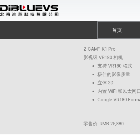
跳
至
内
容
首页
Z CAM™ K1 Pro
影视级 VR180 相机
支持 VR180 格式
极佳的影像质量
立体 3D
内置 WiFi 和以太网
Google VR180 Format
零售价: RMB 25,880