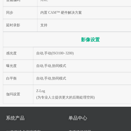
同步
内置 CAM™ 硬件解决方案
延时录影
支持
影像设置
感光度
自动,手动(ISO100~3200)
曝光度
自动,手动,协同模式
白平衡
自动,手动,协同模式
Z-Log
伽玛设置
(为专业人士提供更大的后期处理空间)
系统产品
单品中心