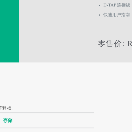
D-TAP 连接线
快速用户指南
零售价: R
解释权。
存储