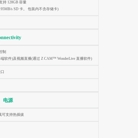
最高支持 128GB 容量
 Pro 95MB/s SD 卡。 包装内不含存储卡)
nnectivity
机控制
er 终端软件)及视频直播(通过 Z CAM™ WonderLive 直播软件)
接口
电源
 连接线可支持热插拔