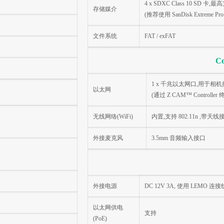
4 x SDXC Class 10 SD 卡,
存储媒介
(推荐使用 SanDisk Extreme
文件系统
FAT / exFAT
Co
1 x 千兆以太网口,用于相
以太网
(通过 Z CAM™ Controll
无线网络(WiFi)
内置,支持 802.11n ,带天线
外接麦克风
3.5mm 音频输入接口
外接电源
DC 12V 3A, 使用 LEMO
以太网供电
支持
(PoE)