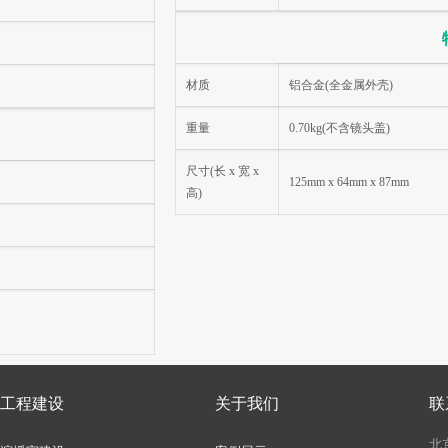
材质
铝合金(全金属外壳)
重量
0.70kg(不含镜头盖)
尺寸(长 x 宽 x
125mm x 64mm x 87mm
高)
工程建设
关于我们
联
北